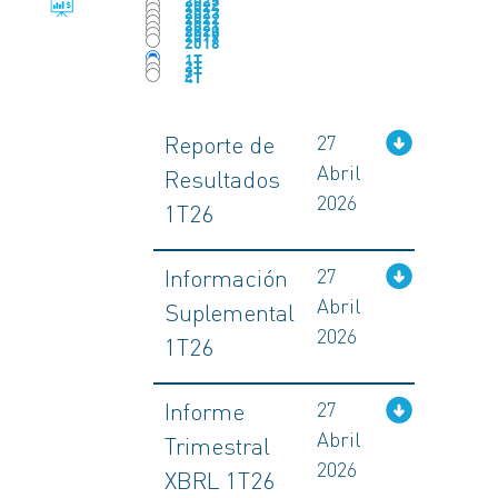
2025
2024
2023
2022
2021
2020
2019
2018
1T
2T
3T
4T
Reporte de
27
Abril
Resultados
2026
1T26
Información
27
Abril
Suplemental
2026
1T26
Informe
27
Abril
Trimestral
2026
XBRL 1T26