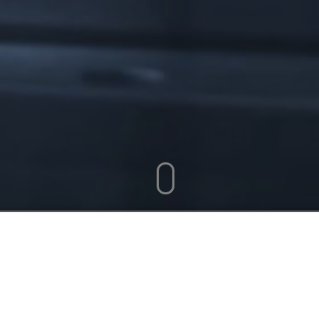
Fibra Upsite es un vehículo inmobiliario con
un planteamiento de inversión único,
enfocado en los ciclos de valor y en
potencializar las operaciones de empresas a